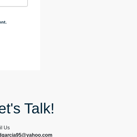
ent.
et's Talk!
l Us
dgarcia95@yahoo.com