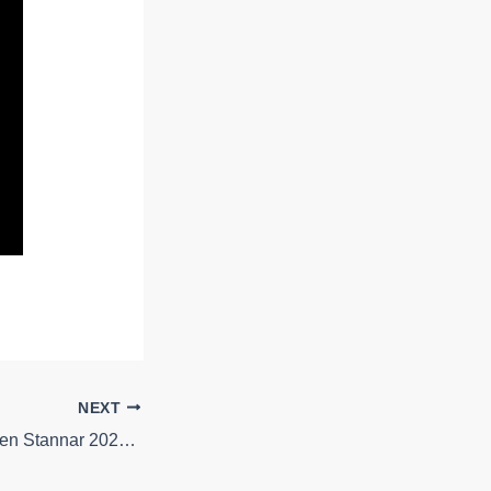
NEXT
Wilmer X – När Tiden Stannar 2025 Best Places To 𝚆𝚊𝚝𝚌𝚑