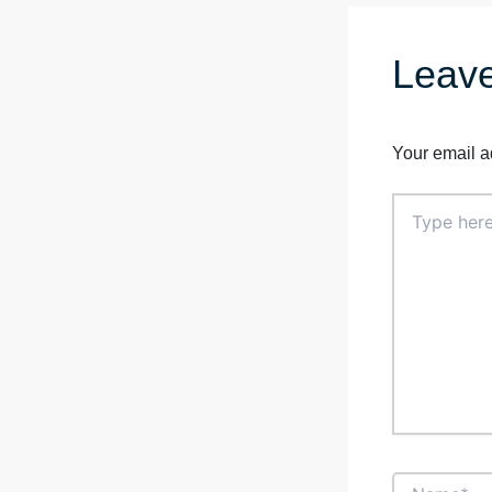
Leav
Your email a
Type
here..
Name*