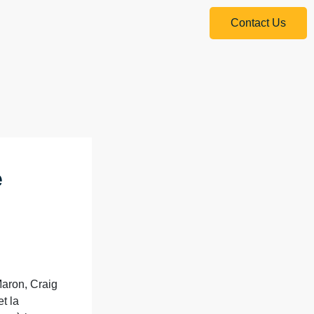
Contact Us
e
Maron, Craig
t la