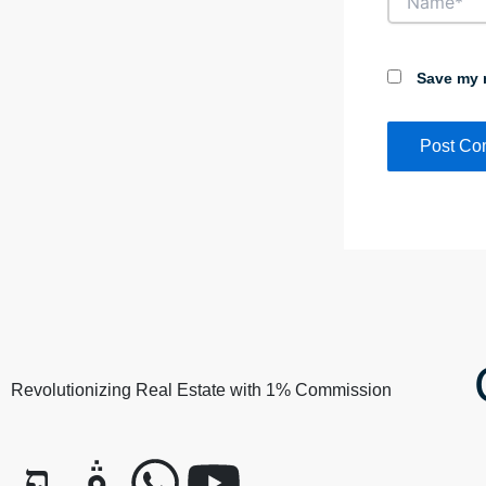
Save my n
Revolutionizing Real Estate with 1% Commission
J
J
W
Y