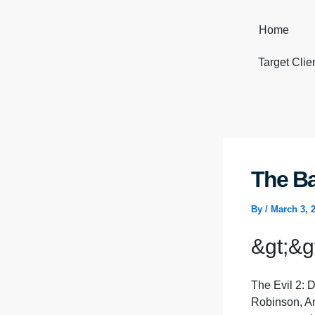
Skip
to
Home
content
Target Clie
The Ba
By
/
March 3, 
&gt;&
The Evil 2: 
Robinson, An