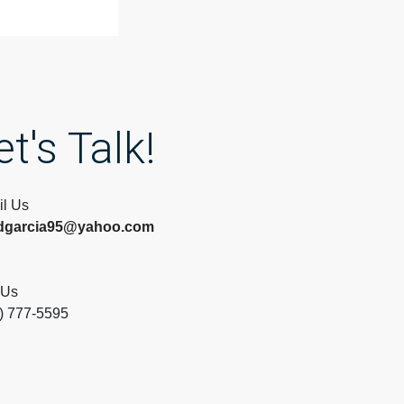
et's Talk!
l Us
dgarcia95@yahoo.com
 Us
) 777-5595