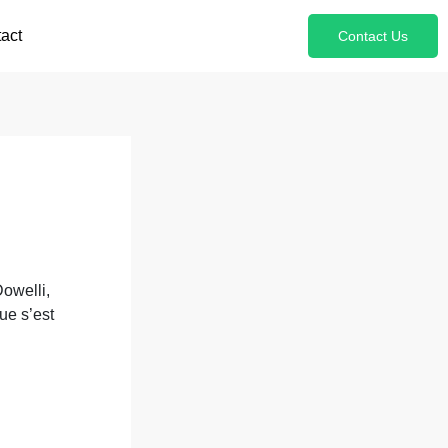
act
Contact Us
owelli,
ue s’est