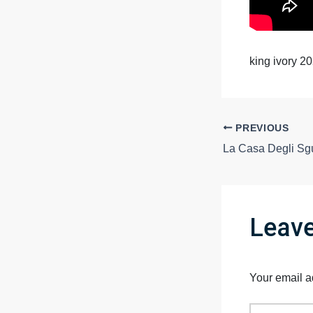
king ivory 2
PREVIOUS
Leav
Your email a
Type