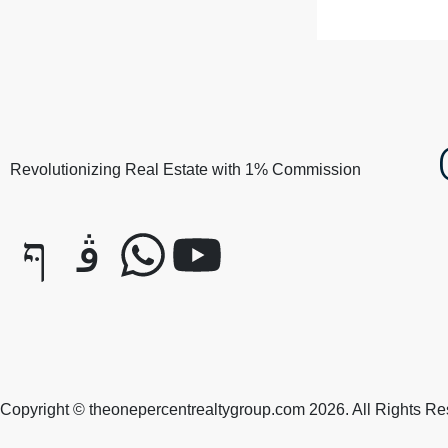
Revolutionizing Real Estate with 1% Commission
J
J
W
Y
k
k
h
o
i
i
a
u
-
-
t
t
Copyright © theonepercentrealtygroup.com 2026. All Rights Re