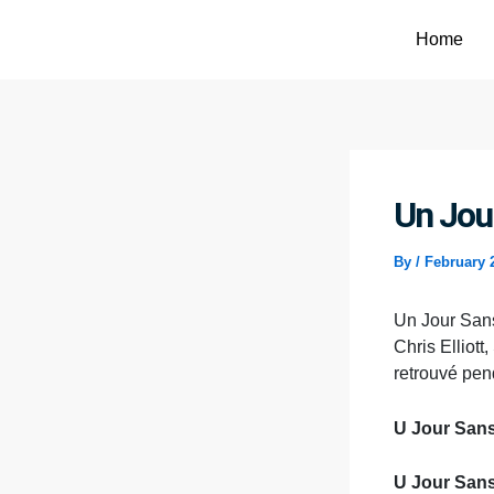
Skip
to
Home
content
Un Jour
By
/
February 
Un Jour Sans
Chris Elliot
retrouvé pen
U Jour Sans
U Jour Sans