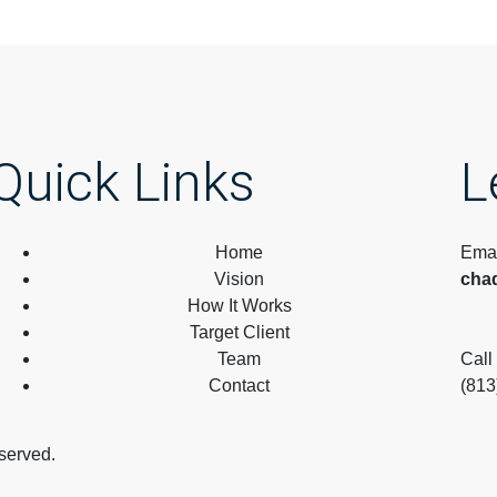
Quick Links
L
Home
Emai
Vision
cha
How It Works
Target Client
Team
Call
Contact
(813
served.