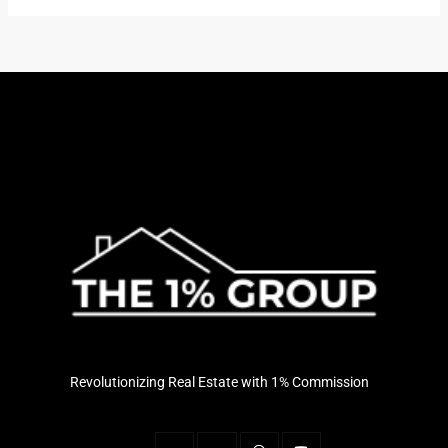
Revolutionizing Real Estate with 1% Commission
J
J
W
Y